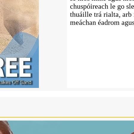
chuspóireach le go sl
thuáille trá rialta, ar
meáchan éadrom agus 