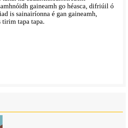
eamhnóidh gaineamh go héasca, difriúil ó
b iad is sainairíonna é gan gaineamh,
tirim tapa tapa.