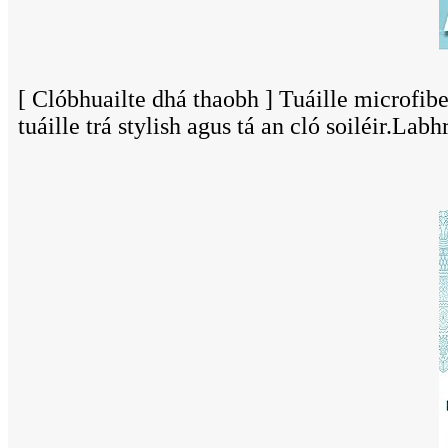
[ Clóbhuailte dhá thaobh ] Tuáille microfibe
tuáille trá stylish agus tá an cló soiléir.La