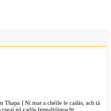
 Thapa ] Ní mar a chéile le cadás, ach tá
 tanaí ná cadás.Innealtóireacht