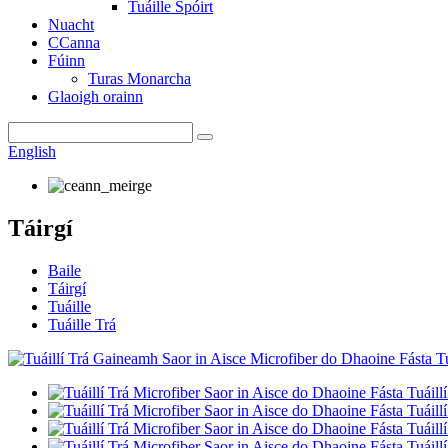
Tuáille Spóirt
Nuacht
CCanna
Fúinn
Turas Monarcha
Glaoigh orainn
English
Táirgí
Baile
Táirgí
Tuáille
Tuáille Trá