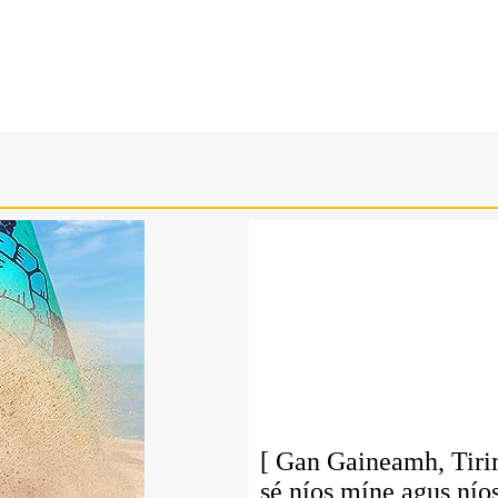
[ Gan Gaineamh, Tirim
sé níos míne agus níos