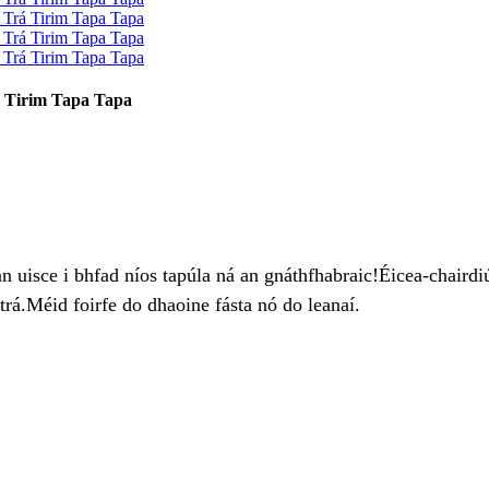
rá Tirim Tapa Tapa
 uisce i bhfad níos tapúla ná an gnáthfhabraic!Éicea-chairdiúi
trá.Méid foirfe do dhaoine fásta nó do leanaí.