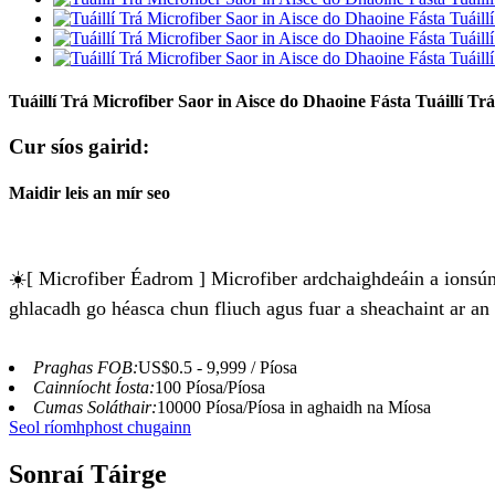
Tuáillí Trá Microfiber Saor in Aisce do Dhaoine Fásta Tuáillí T
Cur síos gairid:
Maidir leis an mír seo
☀️[ Microfiber Éadrom ] Microfiber ardchaighdeáin a ionsúnn
ghlacadh go héasca chun fliuch agus fuar a sheachaint ar an 
Praghas FOB:
US$0.5 - 9,999 / Píosa
Cainníocht Íosta:
100 Píosa/Píosa
Cumas Soláthair:
10000 Píosa/Píosa in aghaidh na Míosa
Seol ríomhphost chugainn
Sonraí Táirge