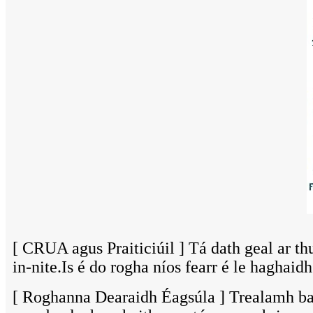
[ CRUA agus Praiticiúil ] Tá dath geal ar th
in-nite.Is é do rogha níos fearr é le haghaid
[ Roghanna Dearaidh Éagsúla ] Trealamh backp