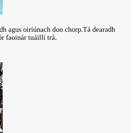
éidh agus oiriúnach don chorp.Tá dearadh
 faoinár tuáillí trá.