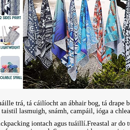
uáille trá, tá cáilíocht an ábhair bog, tá drap
h taistil lasmuigh, snámh, campáil, ióga a chle
acking iontach agus tuáillí.Freastal ar do tuá