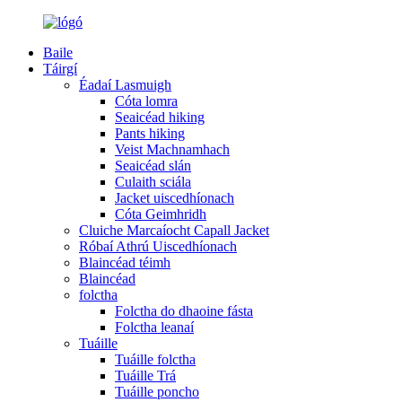
Baile
Táirgí
Éadaí Lasmuigh
Cóta lomra
Seaicéad hiking
Pants hiking
Veist Machnamhach
Seaicéad slán
Culaith sciála
Jacket uiscedhíonach
Cóta Geimhridh
Cluiche Marcaíocht Capall Jacket
Róbaí Athrú Uiscedhíonach
Blaincéad téimh
Blaincéad
folctha
Folctha do dhaoine fásta
Folctha leanaí
Tuáille
Tuáille folctha
Tuáille Trá
Tuáille poncho