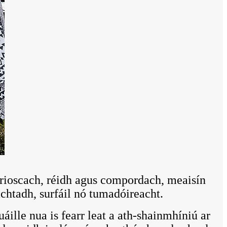
e brioscach, réidh agus compordach, meaisín
achtadh, surfáil nó tumadóireacht.
ille nua is fearr leat a ath-shainmhíniú ar