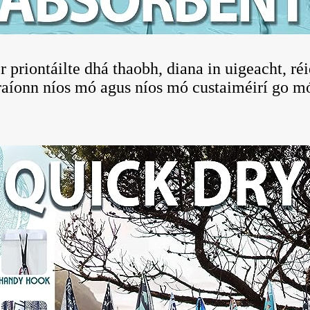
r priontáilte dhá thaobh, diana in uigeacht, r
bhraíonn níos mó agus níos mó custaiméirí go mór