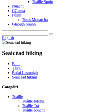
Tuáille Spóirt
Nuacht
CCanna
Fúinn
Turas Monarcha
Glaoigh orainn
English
Seaicéad hiking
Baile
Táirgí
Éadaí Lasmuigh
Seaicéad hiking
Catagóirí
Tuáille
Tuáille folctha
Tuáille Trá
Tuáille poncho