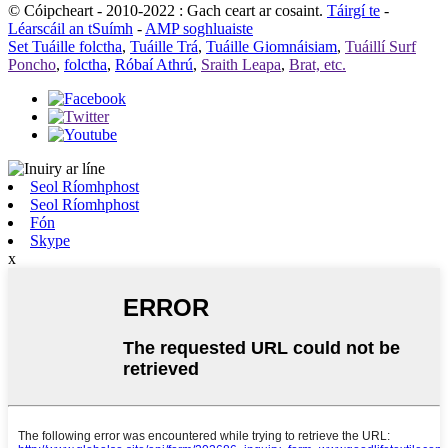
© Cóipcheart - 2010-2022 : Gach ceart ar cosaint.
Táirgí te
-
Léarscáil an tSuímh
-
AMP soghluaiste
Set Tuáille folctha
,
Tuáille Trá
,
Tuáille Giomnáisiam
,
Tuáillí Surf
Poncho
,
folctha
,
Róbaí Athrú
,
Sraith Leapa
,
Brat, etc.
Seol Ríomhphost
Seol Ríomhphost
Fón
Skype
x