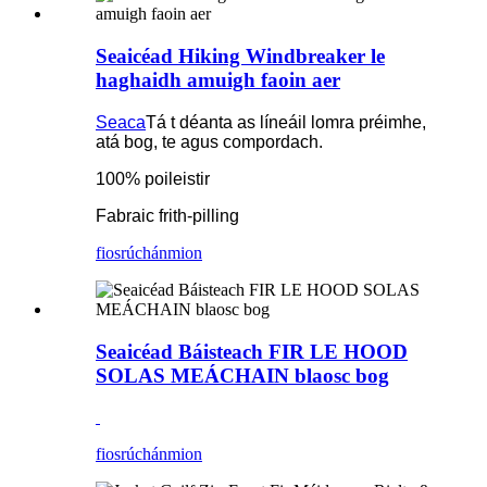
Seaicéad Hiking Windbreaker le
haghaidh amuigh faoin aer
Seaca
Tá t déanta as líneáil lomra préimhe,
atá bog, te agus compordach.
100% poileistir
Fabraic frith-pilling
fiosrúchán
mion
Seaicéad Báisteach FIR LE HOOD
SOLAS MEÁCHAIN ​​blaosc bog
fiosrúchán
mion