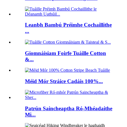
Leanbh Bambú Préimhe Cochaillithe
...
Giomnáisiam Foirfe Tuáille Cotton
&...
Méid Mór Stráice Cadáis 100%...
Patrún Saincheaptha Ró-Mhéadaithe
Mi...