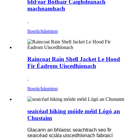
bhFear Bóthair Caighdeánach
machnamhach
fiosrúchán
mion
Raincoat Rain Shell Jacket Le Hood
Fir Éadrom Uiscedhíonach
fiosrúchán
mion
seaicéad hiking móide méid Lógó an
Chustaim
Glacann an bhlaosc seachtrach seo fir
seaicéad sciála uiscedhíonach fabraicí