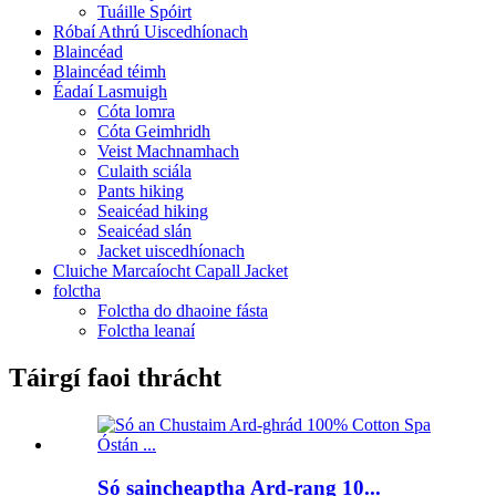
Tuáille Spóirt
Róbaí Athrú Uiscedhíonach
Blaincéad
Blaincéad téimh
Éadaí Lasmuigh
Cóta lomra
Cóta Geimhridh
Veist Machnamhach
Culaith sciála
Pants hiking
Seaicéad hiking
Seaicéad slán
Jacket uiscedhíonach
Cluiche Marcaíocht Capall Jacket
folctha
Folctha do dhaoine fásta
Folctha leanaí
Táirgí faoi thrácht
Só saincheaptha Ard-rang 10...