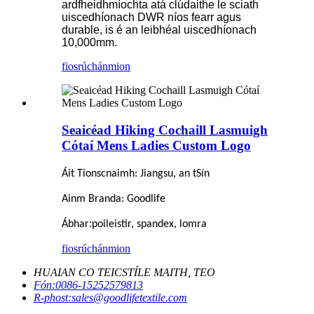
ardfheidhmíochta atá clúdaithe le sciath
uiscedhíonach DWR níos fearr agus
durable, is é an leibhéal uiscedhíonach
10,000mm.
fiosrúchán
mion
Seaicéad Hiking Cochaill Lasmuigh
Cótaí Mens Ladies Custom Logo
Áit Tionscnaimh: Jiangsu, an tSín
Ainm Branda: Goodlife
:
Ábhar
poileistir, spandex, lomra
fiosrúchán
mion
HUAIAN CO TEICSTÍLE MAITH, TEO
Fón:
0086-15252579813
R-phost:
sales@goodlifetextile.com