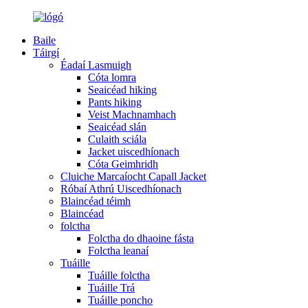
Baile
Táirgí
Éadaí Lasmuigh
Cóta lomra
Seaicéad hiking
Pants hiking
Veist Machnamhach
Seaicéad slán
Culaith sciála
Jacket uiscedhíonach
Cóta Geimhridh
Cluiche Marcaíocht Capall Jacket
Róbaí Athrú Uiscedhíonach
Blaincéad téimh
Blaincéad
folctha
Folctha do dhaoine fásta
Folctha leanaí
Tuáille
Tuáille folctha
Tuáille Trá
Tuáille poncho