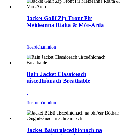
Jacket Gailf Zip-Front Fir
Méideanna Rialta & Mór-Arda
fiosrúchán
mion
Rain Jacket Clasaiceach
uiscedhíonach Breathable
fiosrúchán
mion
Jacket Báistí uiscedhíonach na