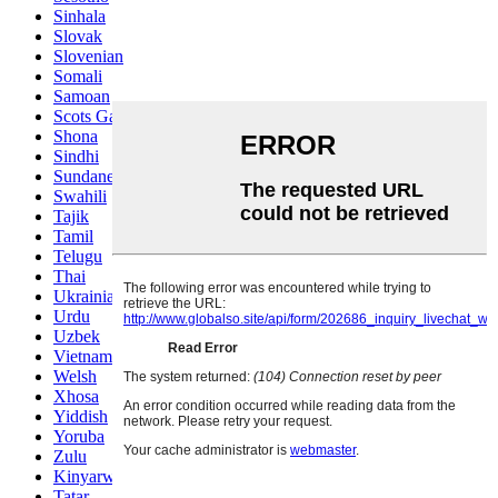
Sinhala
Slovak
Slovenian
Somali
Samoan
Scots Gaelic
Shona
Sindhi
Sundanese
Swahili
Tajik
Tamil
Telugu
Thai
Ukrainian
Urdu
Uzbek
Vietnamese
Welsh
Xhosa
Yiddish
Yoruba
Zulu
Kinyarwanda
Tatar