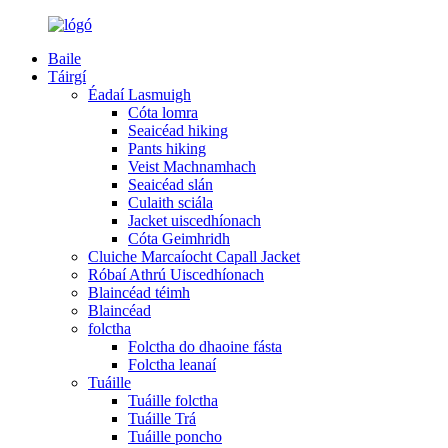
Baile
Táirgí
Éadaí Lasmuigh
Cóta lomra
Seaicéad hiking
Pants hiking
Veist Machnamhach
Seaicéad slán
Culaith sciála
Jacket uiscedhíonach
Cóta Geimhridh
Cluiche Marcaíocht Capall Jacket
Róbaí Athrú Uiscedhíonach
Blaincéad téimh
Blaincéad
folctha
Folctha do dhaoine fásta
Folctha leanaí
Tuáille
Tuáille folctha
Tuáille Trá
Tuáille poncho