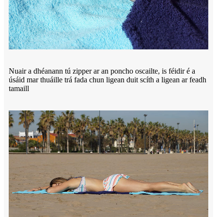
Nuair a dhéanann tú zipper ar an poncho oscailte, is féidir é a
úsáid mar thuáille trá fada chun ligean duit scíth a ligean ar feadh
tamaill