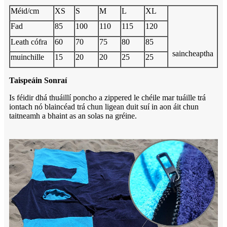
Méid/cm
XS
S
M
L
XL
Fad
85
100
110
115
120
Leath cófra
60
70
75
80
85
saincheaptha
muinchille
15
20
20
25
25
Taispeáin Sonraí
Is féidir dhá thuáillí poncho a zippered le chéile mar tuáille trá
iontach nó blaincéad trá chun ligean duit suí in aon áit chun
taitneamh a bhaint as an solas na gréine.