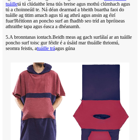
tuáille
tá tú clúdaithe lena tiús breise agus mothú clúmhach agus
tú a choinneáil te. Ná déan dearmad a bheith buartha faoi do
tuáille ag titim amach agus tú ag athrú agus ansin ag éirí
fuar!Réitíonn an poncho surf an fhadhb seo tríd an bpróiseas
athraithe tapa agus éasca a dhéanamh.
5.A bronntanas iontach.Beidh meas ag gach surfálaí ar an tuáille
poncho surf toisc gur féidir é a úsáid mar thuáille thriomú,
seomra feistis, a
tuáille trá
agus gúna