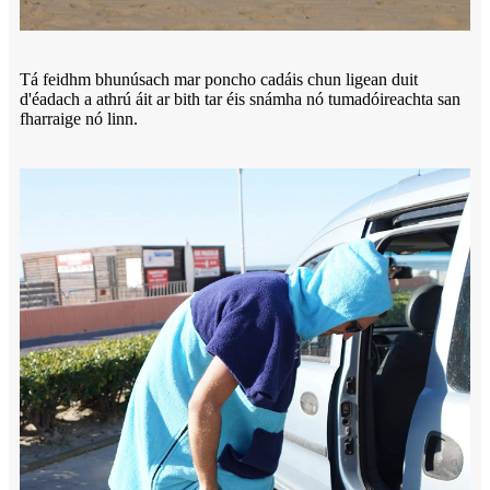
Tá feidhm bhunúsach mar poncho cadáis chun ligean duit
d'éadach a athrú áit ar bith tar éis snámha nó tumadóireachta san
fharraige nó linn.