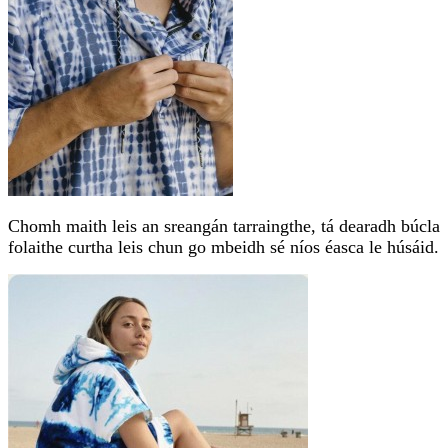
Chomh maith leis an sreangán tarraingthe, tá dearadh búcla
folaithe curtha leis chun go mbeidh sé níos éasca le húsáid.