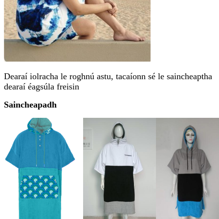
Dearaí iolracha le roghnú astu, tacaíonn sé le saincheaptha
dearaí éagsúla freisin
Saincheapadh