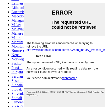
Latvian
Lithuanian
Luxembou..
Macedonian
Malagasy
Malay
Malayalam
Maltese
Maori
Marathi
Mongolian
Burmese
Nepali
Norwegian
Pashto
Persian
Punjabi
Serbian
Sesotho
Sinhala
Slovak
Slovenian
Somali
Samoan
Scots Gaelic