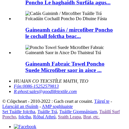
Poncho Le haghaidh Surfála agus...
Gaineamh cadás / mircofiber Poncho
le cochall folctha beac...
Gaineamh Fabraic Towel Poncho
Suede Microfiber saor in aisce ...
HUAIAN CO TEICSTÍLE MAITH, TEO
Fón:
0086-15252579813
R-phost:
sales@goodlifetextile.com
© Cóipcheart - 2010-2022 : Gach ceart ar cosaint.
Táirgí te
-
Léarscáil an tSuímh
-
AMP soghluaiste
Set Tuáille folctha
,
Tuáille Trá
,
Tuáille Giomnáisiam
,
Tuáillí Surf
Poncho
,
folctha
,
Róbaí Athrú
,
Sraith Leapa
,
Brat, etc.