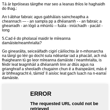
Tá ár bpróiseas táirgthe mar seo a leanas thíos le haghaidh
do thag.:
An t-ábhar fabraic agus gabhálais saincheaptha a
cheannach — - an sampla pp a dhéanamh - - an fabraic a
ghearradh - an lógó a mhúnlú -- fuála - iniúchadh - pacáil -
long
5.Cad é do pholasaí maidir le míreanna
damáiste/neamhrialta?
Go ginearálta, seiceálfadh cigirí cáilíochta ár n-mhonarcha
na táirgí go léir go docht sula ndéantar iad a phacáil, ach má
fhaigheann tú go leor míreanna damáiste / neamhrialta, is
féidir leat teagmháil a dhéanamh linn ar dtús agus na
grianghraif a sheoladh chugainn chun é a thaispeáint, más é
ár bhfreagracht é, táimid' ll aisíoc leat gach luach na n-earraí
damáiste.