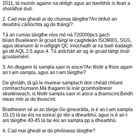
2011, tá muinín againn na réitigh agus an tseirbhís is fearr a
sholáthar duit.
2. Cad mar gheall ar do chumas táirgthe?An bhfuil an
dearbhú cáilíochta ag do tháirgí?
Tá an cumas táirgthe níos mó ná 720000pcs gach
bliain.Buaileann ár gcuid táirgí le caighdeán ISO9001, SGS,
agus déanann ár n-oifigigh QC iniúchadh ar na baill éadaigh
go dtí AQL 2.5 agus 4. Tá ardcháil air ag ár gcuid táirgí ónár
gcustaiméirí.
3. An dtugann tú sampla saor in aisce?An féidir a fhios agam
an t-am sampla, agus an t-am táirgthe?
De ghnáth, tá gá le muirear samplach don chéad chliant
comharchumann.Má thagann tú inár gcomhoibreoir
straitéiseach, is féidir sampla saor in aisce a thairiscint.Beidh
meas mór ar do thuiscint.
Braitheann sé ar an táirge.Go ginearálta, is é an t-am sampla
10-15 lá tar éis na sonraí go léir a dhearbhú, agus is é an t-
am táirgthe 40-45 lá tar éis an sampla pp a dhearbhú.
4. Cad mar gheall ar do phróiseas táirgthe?