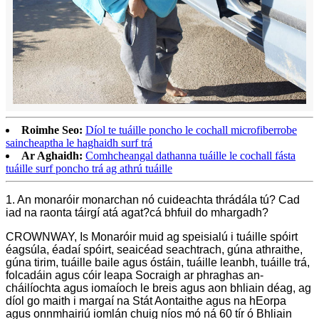
Roimhe Seo:
Díol te tuáille poncho le cochall microfiberrobe
saincheaptha le haghaidh surf trá
Ar Aghaidh:
Comhcheangal dathanna tuáille le cochall fásta
tuáille surf poncho trá ag athrú tuáille
1. An monaróir monarchan nó cuideachta thrádála tú? Cad
iad na raonta táirgí atá agat?cá bhfuil do mhargadh?
CROWNWAY, Is Monaróir muid ag speisialú i tuáille spóirt
éagsúla, éadaí spóirt, seaicéad seachtrach, gúna athraithe,
gúna tirim, tuáille baile agus óstáin, tuáille leanbh, tuáille trá,
folcadáin agus cóir leapa Socraigh ar phraghas an-
cháilíochta agus iomaíoch le breis agus aon bhliain déag, ag
díol go maith i margaí na Stát Aontaithe agus na hEorpa
agus onnmhairiú iomlán chuig níos mó ná 60 tír ó Bhliain