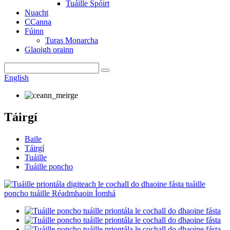
Tuáille Spóirt
Nuacht
CCanna
Fúinn
Turas Monarcha
Glaoigh orainn
English
Táirgí
Baile
Táirgí
Tuáille
Tuáille poncho