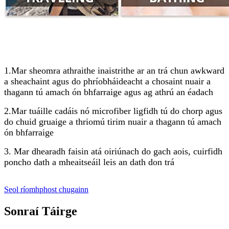
1.Mar sheomra athraithe inaistrithe ar an trá chun awkward
a sheachaint agus do phríobháideacht a chosaint nuair a
thagann tú amach ón bhfarraige agus ag athrú an éadach
2.Mar tuáille cadáis nó microfiber ligfidh tú do chorp agus
do chuid gruaige a thriomú tirim nuair a thagann tú amach
ón bhfarraige
3. Mar dhearadh faisin atá oiriúnach do gach aois, cuirfidh
poncho dath a mheaitseáil leis an dath don trá
Seol ríomhphost chugainn
Sonraí Táirge