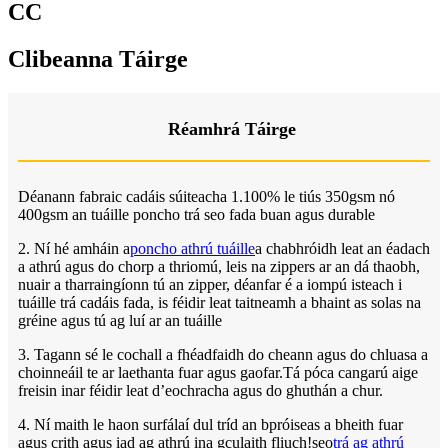
CC
Clibeanna Táirge
Réamhrá Táirge
Déanann fabraic cadáis súiteacha 1.100% le tiús 350gsm nó
400gsm an tuáille poncho trá seo fada buan agus durable
2. Ní hé amháin a
poncho athrú tuáille
a chabhróidh leat an éadach
a athrú agus do chorp a thriomú, leis na zippers ar an dá thaobh,
nuair a tharraingíonn tú an zipper, déanfar é a iompú isteach i
tuáille trá cadáis fada, is féidir leat taitneamh a bhaint as solas na
gréine agus tú ag luí ar an tuáille
3. Tagann sé le cochall a fhéadfaidh do cheann agus do chluasa a
choinneáil te ar laethanta fuar agus gaofar.Tá póca cangarú aige
freisin inar féidir leat d’eochracha agus do ghuthán a chur.
4. Ní maith le haon surfálaí dul tríd an bpróiseas a bheith fuar
agus crith agus iad ag athrú ina gculaith fliuch!seo
trá ag athrú