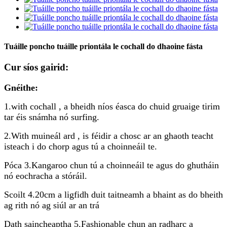
Tuáille poncho tuáille priontála le cochall do dhaoine fásta
Cur síos gairid:
Gnéithe:
1.with cochall , a bheidh níos éasca do chuid gruaige tirim
tar éis snámha nó surfing.
2.With muineál ard , is féidir a chosc ar an ghaoth teacht
isteach i do chorp agus tú a choinneáil te.
Póca 3.Kangaroo chun tú a choinneáil te agus do ghutháin
nó eochracha a stóráil.
Scoilt 4.20cm a ligfidh duit taitneamh a bhaint as do bheith
ag rith nó ag siúl ar an trá
Dath saincheaptha 5.Fashionable chun an radharc a