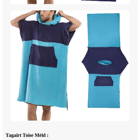
Tagairt Toise Méid :