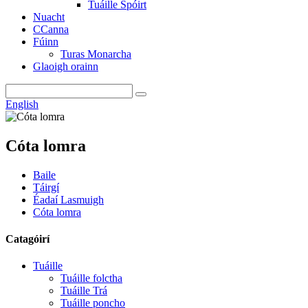
Tuáille Spóirt
Nuacht
CCanna
Fúinn
Turas Monarcha
Glaoigh orainn
English
Cóta lomra
Baile
Táirgí
Éadaí Lasmuigh
Cóta lomra
Catagóirí
Tuáille
Tuáille folctha
Tuáille Trá
Tuáille poncho