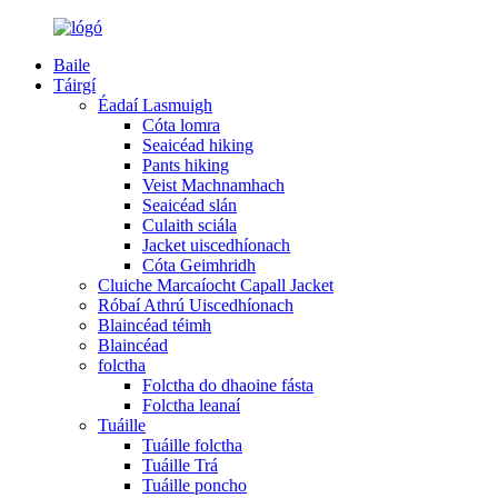
Baile
Táirgí
Éadaí Lasmuigh
Cóta lomra
Seaicéad hiking
Pants hiking
Veist Machnamhach
Seaicéad slán
Culaith sciála
Jacket uiscedhíonach
Cóta Geimhridh
Cluiche Marcaíocht Capall Jacket
Róbaí Athrú Uiscedhíonach
Blaincéad téimh
Blaincéad
folctha
Folctha do dhaoine fásta
Folctha leanaí
Tuáille
Tuáille folctha
Tuáille Trá
Tuáille poncho