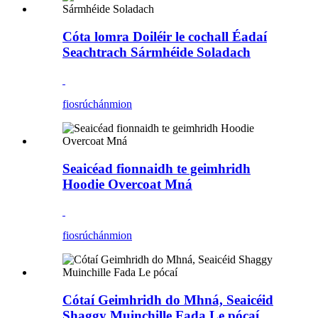
Cóta lomra Doiléir le cochall Éadaí
Seachtrach Sármhéide Soladach
fiosrúchán
mion
Seaicéad fionnaidh te geimhridh
Hoodie Overcoat Mná
fiosrúchán
mion
Cótaí Geimhridh do Mhná, Seaicéid
Shaggy Muinchille Fada Le pócaí