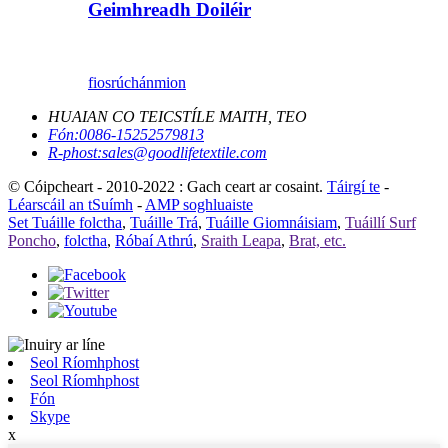
Geimhreadh Doiléir
fiosrúchán
mion
HUAIAN CO TEICSTÍLE MAITH, TEO
Fón:
0086-15252579813
R-phost:
sales@goodlifetextile.com
© Cóipcheart - 2010-2022 : Gach ceart ar cosaint.
Táirgí te
-
Léarscáil an tSuímh
-
AMP soghluaiste
Set Tuáille folctha
,
Tuáille Trá
,
Tuáille Giomnáisiam
,
Tuáillí Surf
Poncho
,
folctha
,
Róbaí Athrú
,
Sraith Leapa
,
Brat, etc.
Seol Ríomhphost
Seol Ríomhphost
Fón
Skype
x