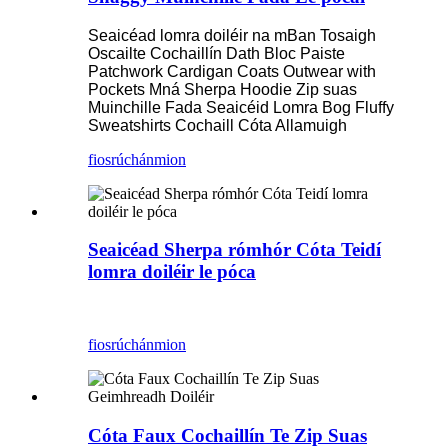
Seaicéad lomra doiléir na mBan Tosaigh
Oscailte Cochaillín Dath Bloc Paiste
Patchwork Cardigan Coats Outwear with
Pockets Mná Sherpa Hoodie Zip suas
Muinchille Fada Seaicéid Lomra Bog Fluffy
Sweatshirts Cochaill Cóta Allamuigh
fiosrúchán
mion
Seaicéad Sherpa rómhór Cóta Teidí
lomra doiléir le póca
fiosrúchán
mion
Cóta Faux Cochaillín Te Zip Suas