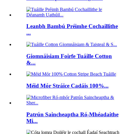
Leanbh Bambú Préimhe Cochaillithe
...
Giomnáisiam Foirfe Tuáille Cotton
&...
Méid Mór Stráice Cadáis 100%...
Patrún Saincheaptha Ró-Mhéadaithe
Mi...